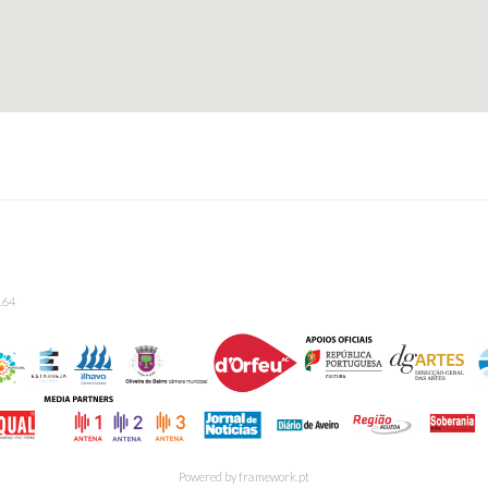
164
Powered by
framework.pt