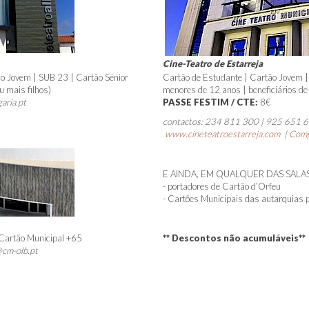
Cine-Teatro de Estarreja
o Jovem | SUB 23 | Cartão Sénior
Cartão de Estudante | Cartão Jovem |
u mais filhos)
menores de 12 anos | beneficiários de 
aria.pt
PASSE FESTIM / CTE:
8€
contactos: 234 811 300 | 925 651 66
www.cineteatroestarreja.com
|
Comp
E AINDA, EM QUALQUER DAS SALA
- portadores de Cartão d’Orfeu
- Cartões Municipais das autarquias 
 Cartão Municipal +65
** Descontos não acumuláveis**
@cm-olb.pt