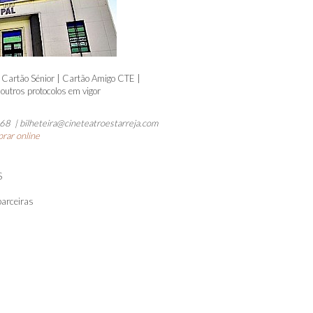
 Cartão Sénior | Cartão Amigo CTE |
outros protocolos em vigor
8 | bilheteira@cineteatroestarreja.com
rar online
S
parceiras