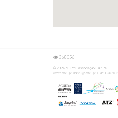
368056
© 2026 d'Orfeu Associação Cultural
www.dorfeu.pt
dorfeu@dorfeu.pt
(+351) 234 603 