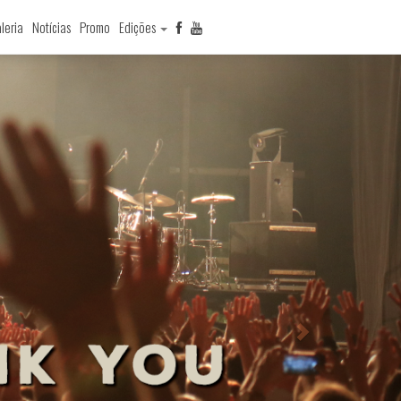
leria
Notícias
Promo
Edições