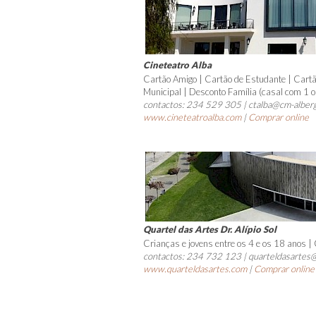
Cineteatro Alba
Cartão Amigo | Cartão de Estudante | Cartã
Municipal | Desconto Família (casal com 1 o
contactos: 234 529 305 | ctalba@cm-alberg
www.cineteatroalba.com
|
Comprar online
Quartel das Artes Dr. Alípio Sol
Crianças e jovens entre os 4 e os 18 anos |
contactos: 234 732 123 | quarteldasartes
www.quarteldasartes.com
|
Comprar online