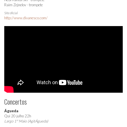
Raim Zejnelov - trompete
Site oficial
http://www.divanesco.com/
Concertos
Águeda
Qui 20 julho 22h
Largo 1º Maio (AgitÁgueda)