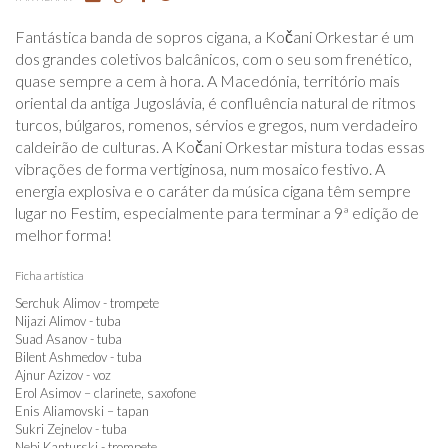
Fantástica banda de sopros cigana, a Kočani Orkestar é um
dos grandes coletivos balcânicos, com o seu som frenético,
quase sempre a cem à hora. A Macedónia, território mais
oriental da antiga Jugoslávia, é confluência natural de ritmos
turcos, búlgaros, romenos, sérvios e gregos, num verdadeiro
caldeirão de culturas. A Kočani Orkestar mistura todas essas
vibrações de forma vertiginosa, num mosaico festivo. A
energia explosiva e o caráter da música cigana têm sempre
lugar no Festim, especialmente para terminar a 9ª edição de
melhor forma!
Ficha artística
Serchuk Alimov - trompete
Nijazi Alimov - tuba
Suad Asanov - tuba
Bilent Ashmedov - tuba
Ajnur Azizov - voz
Erol Asimov – clarinete, saxofone
Enis Aliamovski – tapan
Sukri Zejnelov - tuba
Nebi Kanturski - trompete