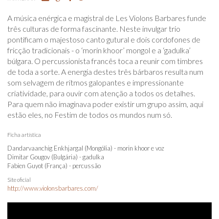
A música enérgica e magistral de Les Violons Barbares funde
três culturas de forma fascinante. Neste invulgar trio
pontificam o majestoso canto gutural e dois cordofones de
fricção tradicionais - o ‘morin khoor’ mongol e a ‘gadulka’
búlgara. O percussionista francês toca a reunir com timbres
de toda a sorte. A energia destes três bárbaros resulta num
som selvagem de ritmos galopantes e impressionante
criatividade, para ouvir com atenção a todos os detalhes.
Para quem não imaginava poder existir um grupo assim, aqui
estão eles, no Festim de todos os mundos num só.
Ficha artística
Dandarvaanchig Enkhjargal (Mongólia) - morin khoor e voz
Dimitar Gougov (Bulgária) - gadulka
Fabien Guyot (França) - percussão
Site oficial
http://www.violonsbarbares.com/