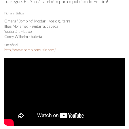
tuaregue. E sê-lo-á também para o público do Festim!
Ficha artística
Omara "Bombino" Moctar – voz e guitarra
Illias Mohamed – guitarra, cabaça
Youba Dia - baixo
Corey Wilhelm - bateria
Site oficial
http://www.bombinomusic.com/