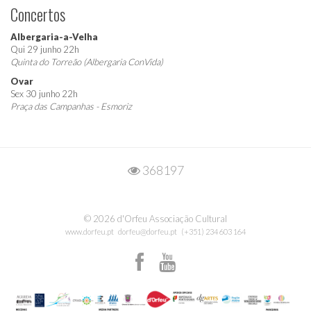
Concertos
Albergaria-a-Velha
Qui 29 junho 22h
Quinta do Torreão (Albergaria ConVida)
Ovar
Sex 30 junho 22h
Praça das Campanhas - Esmoriz
368197
© 2026 d'Orfeu Associação Cultural
www.dorfeu.pt
dorfeu@dorfeu.pt
(+351) 234 603 164