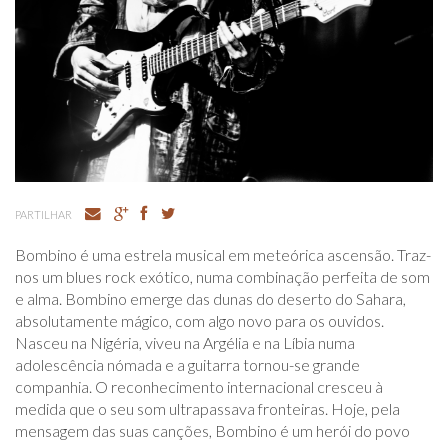
PARTILHAR
Bombino é uma estrela musical em meteórica ascensão. Traz-
nos um blues rock exótico, numa combinação perfeita de som
e alma. Bombino emerge das dunas do deserto do Sahara,
absolutamente mágico, com algo novo para os ouvidos.
Nasceu na Nigéria, viveu na Argélia e na Líbia numa
adolescência nómada e a guitarra tornou-se grande
companhia. O reconhecimento internacional cresceu à
medida que o seu som ultrapassava fronteiras. Hoje, pela
mensagem das suas canções, Bombino é um herói do povo