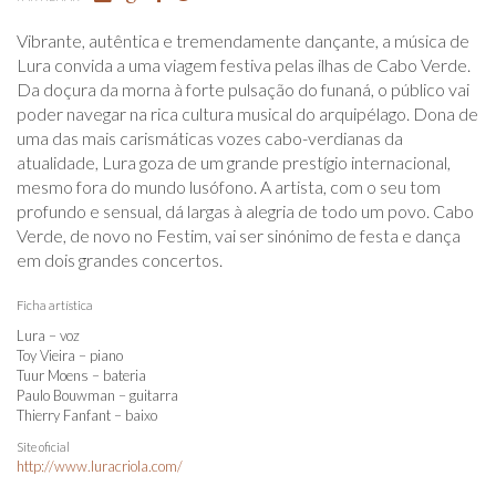
Vibrante, autêntica e tremendamente dançante, a música de
Lura convida a uma viagem festiva pelas ilhas de Cabo Verde.
Da doçura da morna à forte pulsação do funaná, o público vai
poder navegar na rica cultura musical do arquipélago. Dona de
uma das mais carismáticas vozes cabo-verdianas da
atualidade, Lura goza de um grande prestígio internacional,
mesmo fora do mundo lusófono. A artista, com o seu tom
profundo e sensual, dá largas à alegria de todo um povo. Cabo
Verde, de novo no Festim, vai ser sinónimo de festa e dança
em dois grandes concertos.
Ficha artística
Lura – voz
Toy Vieira – piano
Tuur Moens – bateria
Paulo Bouwman – guitarra
Thierry Fanfant – baixo
Site oficial
http://www.luracriola.com/