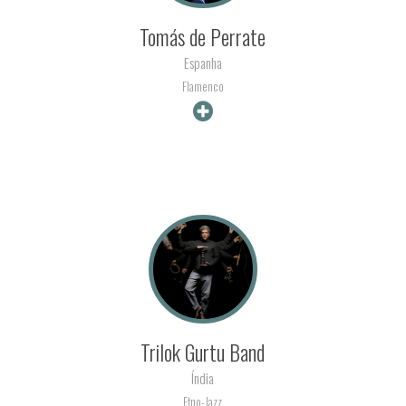
Tomás de Perrate
Espanha
Flamenco
+ INFO
Trilok Gurtu Band
Índia
Etno-Jazz