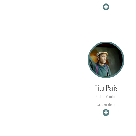
+ INFO
Tito Paris
Cabo Verde
Caboverdiana
+ INFO