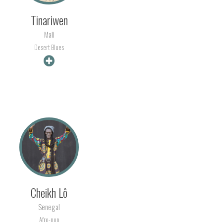
Tinariwen
Mali
Desert Blues
+ INFO
Cheikh Lô
Senegal
Afro-pop