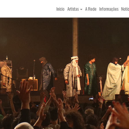
Início
Artistas
A Rede
Informações
Notíc