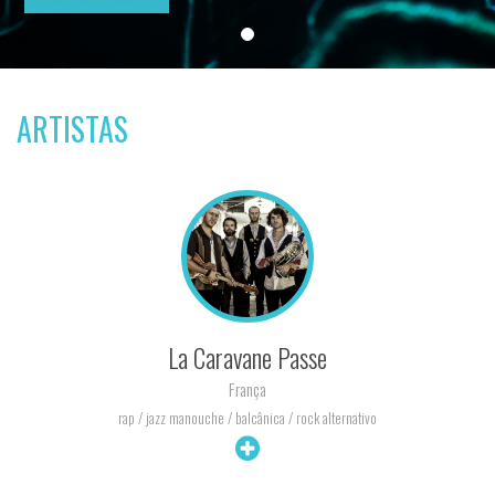
ARTISTAS
La Caravane Passe
França
rap / jazz manouche / balcânica / rock alternativo
+ INFO