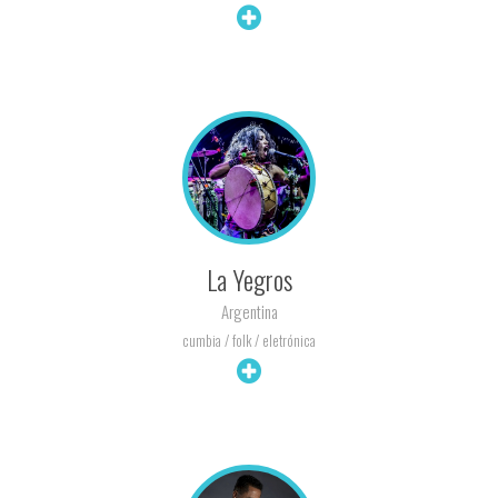
+ INFO
La Yegros
Argentina
cumbia / folk / eletrónica
+ INFO