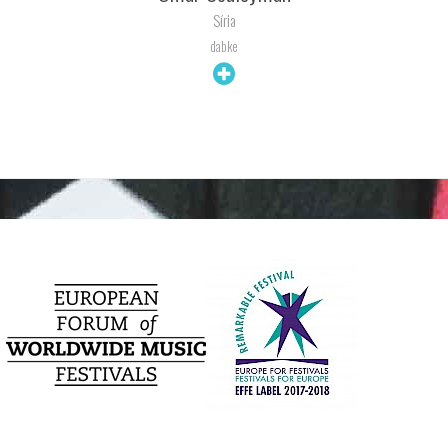
Síria
dabke
+ INFO