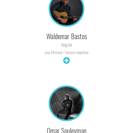
Waldemar Bastos
Angola
pop Africana / música angolana
+ INFO
Omar Souleyman