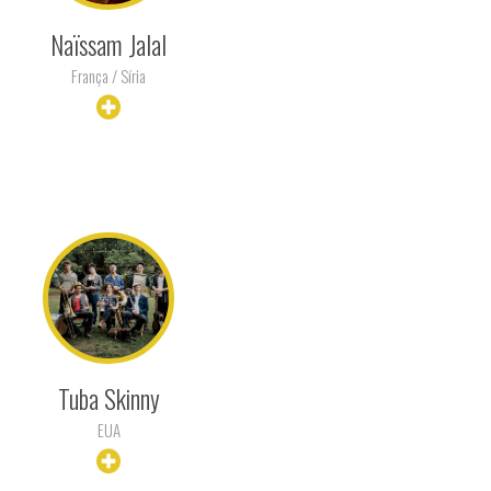
Naïssam Jalal
França / Síria
+ INFO
Tuba Skinny
EUA