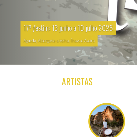
17º ƒestim: 13 junho a 10 julho 2026
Águeda, Albergaria-a-Velha, Ílhavo e Aveiro
ARTISTAS