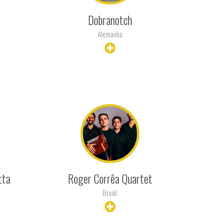
Dobranotch
Alemanha
+ INFO
tta
Roger Corrêa Quartet
Brasil