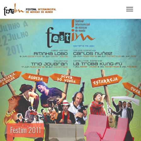
Abrir
menu
Festim 2011