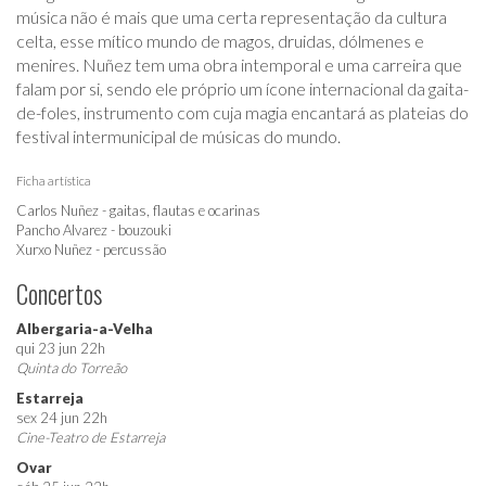
música não é mais que uma certa representação da cultura
celta, esse mítico mundo de magos, druidas, dólmenes e
menires. Nuñez tem uma obra intemporal e uma carreira que
falam por si, sendo ele próprio um ícone internacional da gaita-
de-foles, instrumento com cuja magia encantará as plateias do
festival intermunicipal de músicas do mundo.
Ficha artística
Carlos Nuñez - gaitas, flautas e ocarinas
Pancho Alvarez - bouzouki
Xurxo Nuñez - percussão
Concertos
Albergaria-a-Velha
qui 23 jun 22h
Quinta do Torreão
Estarreja
sex 24 jun 22h
Cine-Teatro de Estarreja
Ovar