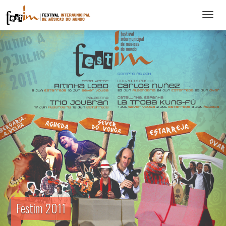
Abrir
menu
Festim 2011