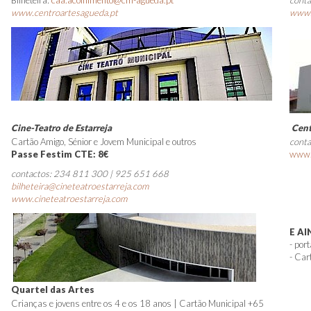
Bilheteira:
caa.acolhimento@cm-agueda.pt
cont
www.centroartesagueda.pt
www.
Cine-Teatro de Estarreja
Cent
Cartão Amigo, Sénior e Jovem Municipal e outros
conta
Passe Festim CTE: 8€
www.
contactos: 234 811 300 | 925 651 668
bilheteira@cineteatroestarreja.com
www.cineteatroestarreja.com
E A
- por
- Car
Quartel das Artes
Crianças e jovens entre os 4 e os 18 anos | Cartão Municipal +65