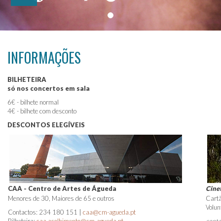
INFORMAÇÕES
BILHETEIRA
só nos concertos em sala
6€ - bilhete normal
4€ - bilhete com desconto
DESCONTOS ELEGÍVEIS
CAA - Centro de Artes de Águeda
Cine
Menores de 30, Maiores de 65 e outros
Cartã
Volun
Contactos: 234 180 151 |
caa@cm-agueda.pt