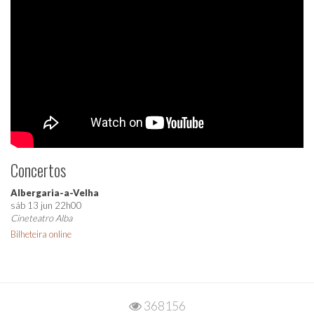
Concertos
Albergaria-a-Velha
sáb 13 jun 22h00
Cineteatro Alba
Bilheteira online
368156