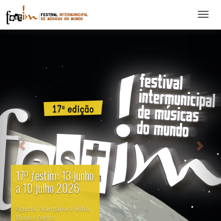
Abrir
menu
17º ƒestim: 13 junho
a 10 julho 2026
Águeda, Albergaria-a-Velha,
Ílhavo e Aveiro