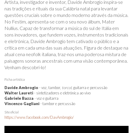
Artista, investigador e inventor, Davide Ambrogio inspira-se
nas tradições e rituais da sua Calábria natal para levantar
questões cruciais sobre o mundo moderno através da música.
No Festim, apresenta-se com o seu novo álbum, Mater
Nullius. Capaz de transformar a música do sul de Itália em
sons inovadores, que fundem vozes, instrumentos tradicionais
e eletrónica, Davide Ambrogio tem cativado o público e a
crítica em cada uma das suas atuações. Figura de destaque na
atual cena neofolk italiana, traz-nos uma poderosa mistura de
paisagens sonoras ancestrais com uma visão contemporânea.
Venham descobri-lo!
Ficha artística
Davide Ambrogio
-
voz, tambor,
torcol,
guitarra e percussão
Walter Laureti
-
sintetizadores e eletrónica ao vivo
Gabriele Bazza
- voz e guitarra
Vincenzo Gagliani
- tambor e percussão
Site oficial
https://www.facebook.com/DavAmbrogio/