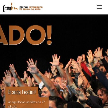
Abrir
menu
Grande Festim!
Vê aqui todas as fotos da 7ª
edição.