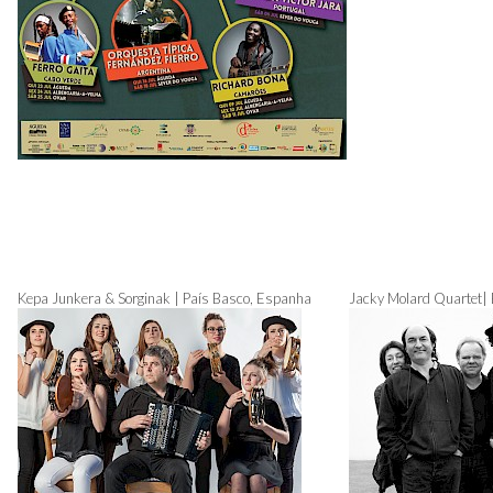
Kepa Junkera & Sorginak | País Basco, Espanha
Jacky Molard Quartet| 