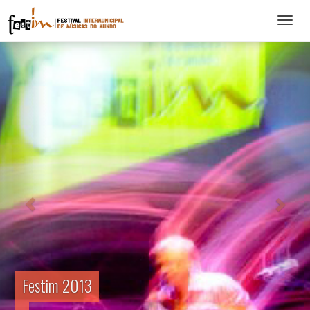
Abrir
menu
Festim 2013